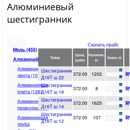
Алюминиевый
шестигранник
Скачать прайс
Медь (455)
Цена,
Наличие,
Товар
Заказ, кг
Алюминий (724)
руб/кг
кг
Алюминиевая
Шестигранник
+
372.00
1202
лента (10)
Д16Т ш 22
-
Алюминиевая
Шестигранник
+
372.00
8
плита (126)
Д16Т ш 19
-
Шестигранник
+
Алюминиевая
372.00
1625
Д16Т ш 14
-
проволока (11)
Шестигранник
+
Алюминиевая
372.00
107
Д16Т ш 12
-
труба