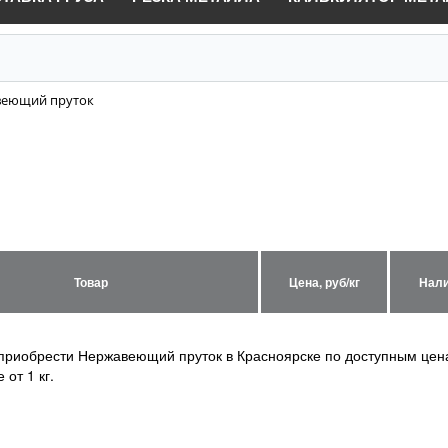
еющий пруток
Товар
Цена, руб/кг
Нали
приобрести Нержавеющий пруток в Красноярске по доступным це
 от 1 кг.