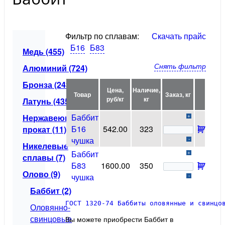
Фильтр по сплавам:
Скачать прайс
Б16
Б83
Медь (455)
Снять фильтр
Алюминий (724)
Бронза (243)
Цена,
Наличие,
Товар
Заказ, кг
руб/кг
кг
Латунь (435)
Баббит
Нержавеющий
+
Б16
542.00
323
прокат (11)
чушка
-
Никелевые
Баббит
+
сплавы (7)
Б83
1600.00
350
Олово (9)
чушка
-
Баббит (2)
ГОСТ 1320-74 Баббиты оловянные и свинцо
Оловяннo-
свинцовые
Вы можете приобрести Баббит в