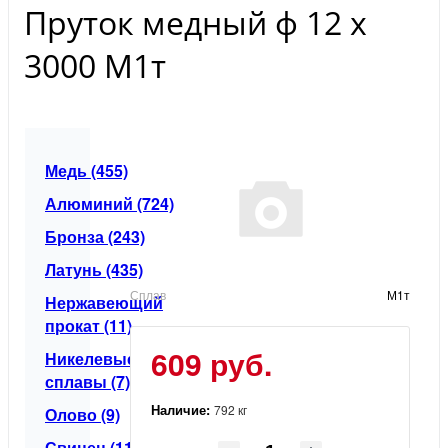
Пруток медный ф 12 х
3000 М1т
Медь (455)
Алюминий (724)
Бронза (243)
Латунь (435)
Сплав
М1т
Нержавеющий
прокат (11)
609 руб.
Никелевые
сплавы (7)
Наличие:
792 кг
Олово (9)
Свинец (11)