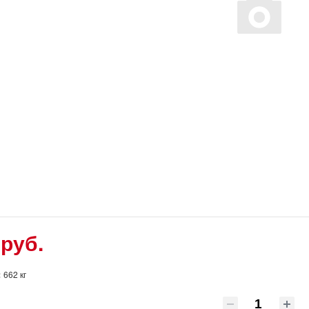
 руб.
:
662 кг