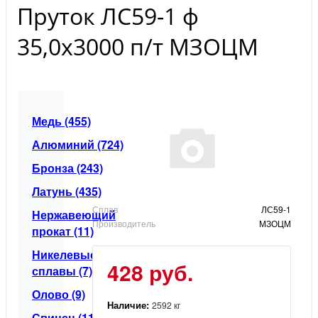
Пруток ЛС59-1 ф
35,0х3000 п/т МЗОЦМ
Медь (455)
Алюминий (724)
Бронза (243)
Латунь (435)
Сплав
ЛС59-1
Нержавеющий
Производитель
МЗОЦМ
прокат (11)
Никелевые
428 руб.
сплавы (7)
Олово (9)
Наличие:
2592 кг
Свинец (11)