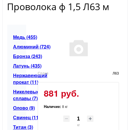
Проволока ф 1,5 Л63 м
Медь (455)
Алюминий (724)
Бронза (243)
Латунь (435)
Сплав
Л63
Нержавеющий
прокат (11)
881 руб.
Никелевые
сплавы (7)
Наличие:
8 кг
Олово (9)
Свинец (11)
кг
Титан (3)