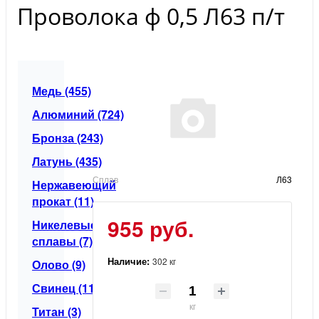
Проволока ф 0,5 Л63 п/т
Медь (455)
Алюминий (724)
Бронза (243)
Латунь (435)
Сплав
Л63
Нержавеющий
прокат (11)
955 руб.
Никелевые
сплавы (7)
Наличие:
302 кг
Олово (9)
Свинец (11)
кг
Титан (3)