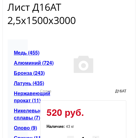
Лист Д16АТ
2,5х1500х3000
Медь (455)
Алюминий (724)
Бронза (243)
Латунь (435)
Сплав
Д16АТ
Нержавеющий
прокат (11)
520 руб.
Никелевые
сплавы (7)
Наличие:
43 кг
Олово (9)
Свинец (11)