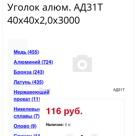
Уголок алюм. АД31Т
40х40х2,0х3000
Медь (455)
Алюминий (724)
Бронза (243)
Латунь (435)
Сплав
АД31Т
Нержавеющий
прокат (11)
116 руб.
Никелевые
сплавы (7)
Наличие:
6 кг
Олово (9)
Свинец (11)