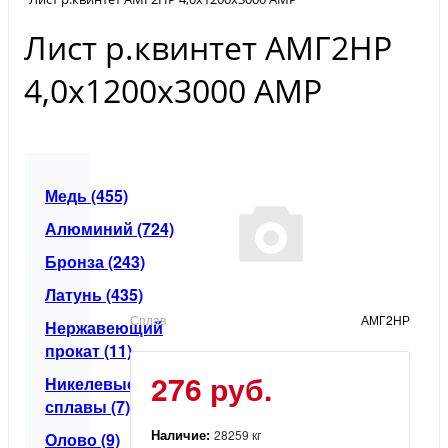
Лист р.квинтет АМГ2НР
4,0х1200х3000 АМР
Медь (455)
Алюминий (724)
Бронза (243)
Латунь (435)
Сплав
АМГ2НР
Нержавеющий
прокат (11)
276 руб.
Никелевые
сплавы (7)
Наличие:
28259 кг
Олово (9)