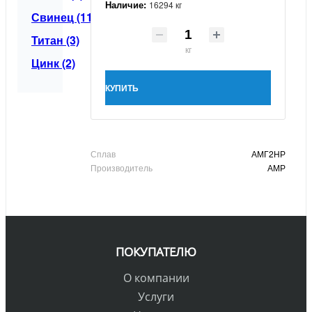
Наличие:
16294 кг
Свинец (11)
Титан (3)
кг
Цинк (2)
КУПИТЬ
Сплав
АМГ2НР
Производитель
АМР
ПОКУПАТЕЛЮ
О компании
Услуги