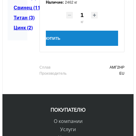
Наличие:
2462 кг
Свинец (11)
Титан (3)
кг
Цинк (2)
КУПИТЬ
Сплав
АМГ2НР
Производитель
EU
ПОКУПАТЕЛЮ
О компании
Услуги