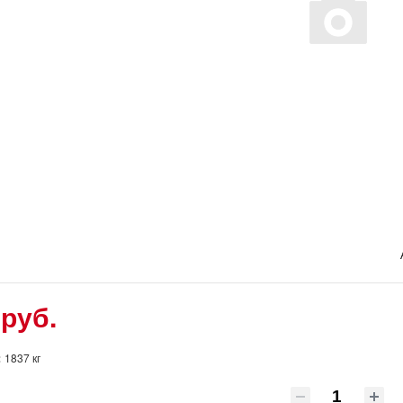
 руб.
:
1837 кг