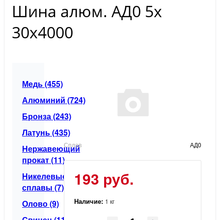
Шина алюм. АД0 5х
30х4000
Медь (455)
Алюминий (724)
Бронза (243)
Латунь (435)
Сплав
АД0
Нержавеющий
прокат (11)
193 руб.
Никелевые
сплавы (7)
Наличие:
1 кг
Олово (9)
Свинец (11)